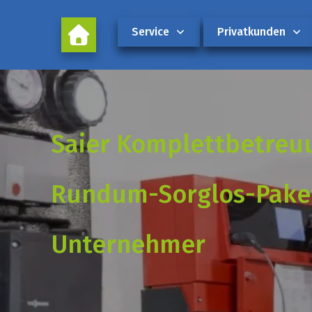
Service
Privatkunden
Saier Komplettbetreu
Rundum-Sorglos-Paket
Unternehmer