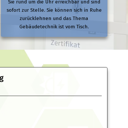
Sie rund um die Uhr erreichbar und sind
sofort zur Stelle. Sie können sich in Ruhe
zurücklehnen und das Thema
Gebäudetechnik ist vom Tisch.
ng