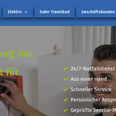
Elektro
Saier Traumbad
Geschäftskunden
ung: Das
24/7-Notfalldienst
 für
Aus einer Hand
Schneller Service
Persönlicher Ansp
Geprüfte Service-M