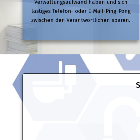
Verwaltungsaufwand haben und sich
lästiges Telefon- oder E-Mail-Ping-Pong
zwischen den Verantwortlichen sparen.
S
1