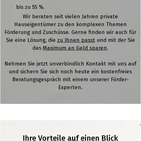
bis zu 55 %.
Wir beraten seit vielen Jahren private
Hauseigentümer zu den komplexen Themen
Förderung und Zuschüsse. Gerne finden wir auch für
Sie eine Lösung, die
zu Ihnen passt
und mit der Sie
das
Maximum an Geld sparen
.
Nehmen Sie jetzt unverbindlich Kontakt mit uns auf
und sichern Sie sich noch heute ein kostenfreies
Beratungsgespräch mit einem unserer Förder-
Experten.
Ihre Vorteile auf einen Blick